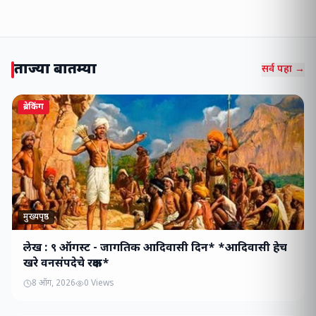
ताज्या बातम्या
सर्व पहा →
ब्रेकिंग
मुख्यपृष्ठ
लेख : ९ ऑगस्ट - जागतिक आदिवासी दिन* *आदिवासी हेच
खरे वनसंपदेचे रक्षक*
8 ऑग, 2026
0
Views