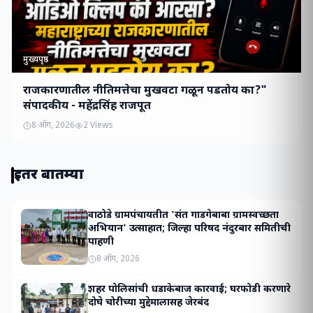
मुख्यपृष्ठ
राजकारणातील नीतिमत्तेचा मुखवटा गळून पडतोय का?"
संपादकीय - महेंद्रसिंह राजपूत
8 ऑग, 2026
2
Views
इतर बातम्या
वाठोडे ग्रामपंचायतीत 'संत गाडगेबाबा ग्रामस्वच्छता
अभियान' उत्साहात; जिल्हा परिषद नंदुरबार समितीची
पाहणी
8 ऑग, 2026
शहर पोलिसांची धडाकेबाज कारवाई; घरफोडी करणारे
दोघे चोरीच्या मुद्देमालासह जेरबंद