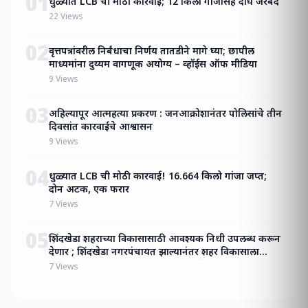
01
धुळ्यात LCB ची मोठी कारवाई; 12 किलो गांजासह दोघे जेरबंद
22
Views
02
वृत्तपत्रांवरील निर्बंधाचा निर्णय तातडीने मागे घ्या; छापील
माध्यमांना दुय्यम वागणूक अयोग्य – व्हॉईस ऑफ मीडिया
9
Views
03
अहिल्यापूर आत्महत्या प्रकरण : जनआक्रोशानंतर पोलिसांचे तीन
दिवसांत कारवाईचे आश्वासन
9
Views
04
धुळ्यात LCB ची मोठी कारवाई! 16.664 किलो गांजा जप्त;
दोन अटक, एक फरार
7
Views
05
शिंदखेडा शहराच्या विकासासाठी आवश्यक निधी उपलब्ध करून
देणार ; शिंदखेडा नगरपंचायत झाल्यानंतर शहर विकासाला
मिळाली गती नगरपंचायतीच्या बोधचिन्हाचे अनावरण
7
Views
:पालकमंत्री जयकुमार रावल