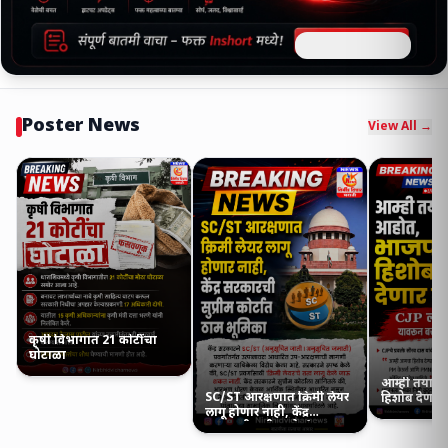
Poster News
View All →
कृषी विभागात 21 कोटींचा
घोटाळा
आम्ही तयार
SC/ST आरक्षणात क्रिमी लेयर
हिशोब देणार
लागू होणार नाही, केंद्र
सरकारची सुप्रीम कोर्टात ठाम
भूमिका