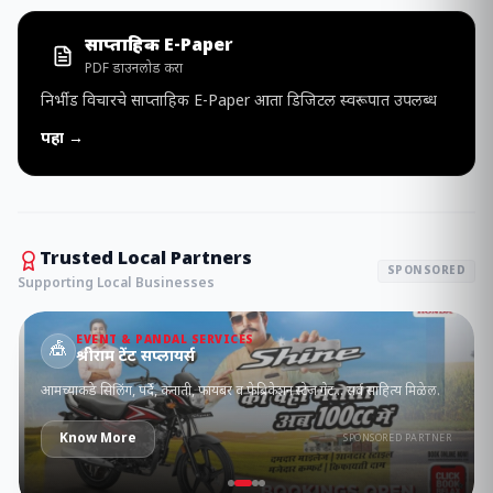
साप्ताहिक E-Paper
PDF डाउनलोड करा
निर्भीड विचारचे साप्ताहिक E-Paper आता डिजिटल स्वरूपात उपलब्ध
पहा →
Trusted Local Partners
SPONSORED
Supporting Local Businesses
EVENT & PANDAL SERVICES
🎪
श्रीराम टेंट सप्लायर्स
आमच्याकडे सिलिंग, पर्दे, कनाती, फायबर व फेब्रिकेशन स्टेज गेट... सर्व साहित्य मिळेल.
Know More
SPONSORED PARTNER