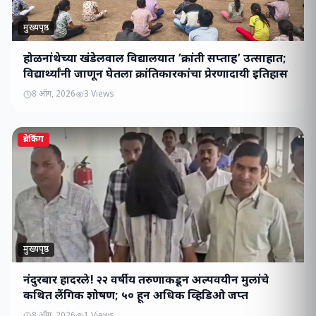
मुख्यपृष्ठ
होळनांथेच्या खंडेलवाल विद्यालयात ‘क्रांती सप्ताह’ उत्साहात;
विद्यार्थ्यांनी जाणून घेतला क्रांतिकारकांचा प्रेरणादायी इतिहास
8 ऑग, 2026
3
Views
ब्रेकिंग
मुख्यपृष्ठ
नंदुरबार हादरले! २२ वर्षीय तरुणाकडून अल्पवयीन मुलांचे
कथित लैंगिक शोषण; ५० हून अधिक व्हिडिओ जप्त