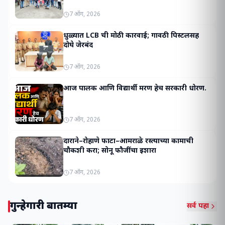
7 ऑग, 2026
धुळ्यात LCB ची मोठी कारवाई; गावठी पिस्टलसह
दोघे जेरबंद
7 ऑग, 2026
आज पालक आणि विद्यार्थी मरण हेच सरकारी धोरण.
7 ऑग, 2026
दाराने–रोहाणे फाटा–आमराळे रस्त्याच्या कामाची
चौकशी करा; सोनू फौजींचा इशारा
7 ऑग, 2026
गुन्हेगारी बातम्या
सर्व पहा