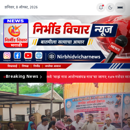
शनिवार, 8 ऑगस्ट, 2026
Breaking News
कोडीदमध्ये ‘माझं गाव आरोग्यसंपन्न गाव’चा जागर; १४७ गरोदर मातां