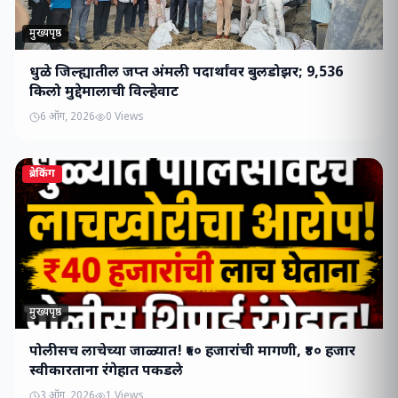
मुख्यपृष्ठ
धुळे जिल्ह्यातील जप्त अंमली पदार्थांवर बुलडोझर; 9,536
किलो मुद्देमालाची विल्हेवाट
6 ऑग, 2026
0
Views
ब्रेकिंग
मुख्यपृष्ठ
पोलीसच लाचेच्या जाळ्यात! ₹५० हजारांची मागणी, ₹४० हजार
स्वीकारताना रंगेहात पकडले
3 ऑग, 2026
1
Views